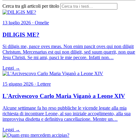
Cerca tra gli articoli per titolo
13 luglio 2026 · Omelie
DILIGIS ME?
Si diligis me, pasce oves meas. Non enim pascit oves qui non diligit
Christum. Mercenarius est qui non diligit, sed suum quærit, non quæ
Jesu Christi. Se mi ami, pasci le mie pecore. Infatti non…
Leggi →
15 giugno 2026 · Lettere
L'Arcivescovo Carlo Maria Viganò a Leone XIV
Alcune settimane fa ho reso pubbliche le vicende legate alla mia
richiesta di incontrare Leone, al suo iniziale accoglimento, alla sua
improvvisa disdetta e definitiva cancellazione. Mentre un…
Leggi →