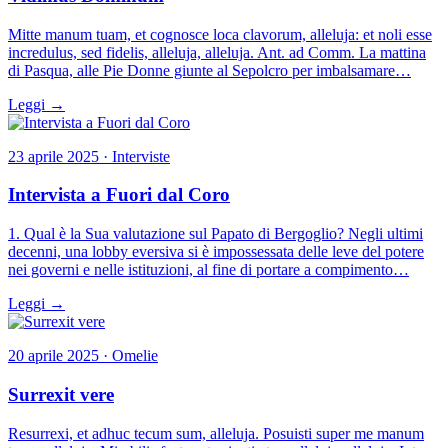
Mitte manum tuam, et cognosce loca clavorum, alleluja: et noli esse
incredulus, sed fidelis, alleluja, alleluja. Ant. ad Comm. La mattina
di Pasqua, alle Pie Donne giunte al Sepolcro per imbalsamare…
Leggi →
23 aprile 2025 · Interviste
Intervista a Fuori dal Coro
1. Qual è la Sua valutazione sul Papato di Bergoglio? Negli ultimi
decenni, una lobby eversiva si è impossessata delle leve del potere
nei governi e nelle istituzioni, al fine di portare a compimento…
Leggi →
20 aprile 2025 · Omelie
Surrexit vere
Resurrexi, et adhuc tecum sum, alleluja. Posuisti super me manum