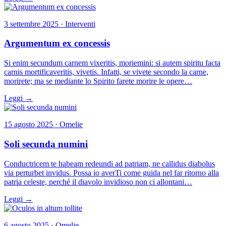
3 settembre 2025 · Interventi
Argumentum ex concessis
Si enim secundum carnem vixeritis, moriemini: si autem spiritu facta
carnis mortificaveritis, vivetis. Infatti, se vivete secondo la carne,
morirete; ma se mediante lo Spirito farete morire le opere…
Leggi →
15 agosto 2025 · Omelie
Soli secunda numini
Conductricem te habeam redeundi ad patriam, ne callidus diabolus
via perturbet invidus. Possa io averTi come guida nel far ritorno alla
patria celeste, perché il diavolo invidioso non ci allontani…
Leggi →
6 agosto 2025 · Omelie