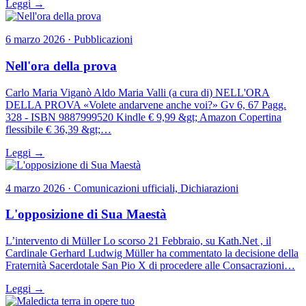
Leggi →
6 marzo 2026 · Pubblicazioni
Nell'ora della prova
Carlo Maria Viganò Aldo Maria Valli (a cura di) NELL'ORA
DELLA PROVA «Volete andarvene anche voi?» Gv 6, 67 Pagg.
328 - ISBN 9887999520 Kindle € 9,99 &gt; Amazon Copertina
flessibile € 36,39 &gt;…
Leggi →
4 marzo 2026 · Comunicazioni ufficiali, Dichiarazioni
L'opposizione di Sua Maestà
L’intervento di Müller Lo scorso 21 Febbraio, su Kath.Net , il
Cardinale Gerhard Ludwig Müller ha commentato la decisione della
Fraternità Sacerdotale San Pio X di procedere alle Consacrazioni…
Leggi →