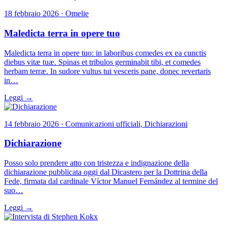
18 febbraio 2026 · Omelie
Maledicta terra in opere tuo
Maledicta terra in opere tuo: in laboribus comedes ex ea cunctis
diebus vitæ tuæ. Spinas et tribulos germinabit tibi, et comedes
herbam terræ. In sudore vultus tui vesceris pane, donec revertaris
in…
Leggi →
14 febbraio 2026 · Comunicazioni ufficiali, Dichiarazioni
Dichiarazione
Posso solo prendere atto con tristezza e indignazione della
dichiarazione pubblicata oggi dal Dicastero per la Dottrina della
Fede, firmata dal cardinale Víctor Manuel Fernández al termine del
suo…
Leggi →