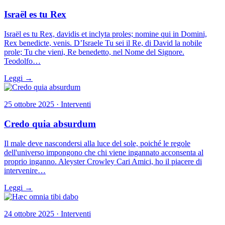
Israël es tu Rex
Israël es tu Rex, davidis et inclyta proles; nomine qui in Domini,
Rex benedicte, venis. D’Israele Tu sei il Re, di David la nobile
prole; Tu che vieni, Re benedetto, nel Nome del Signore.
Teodolfo…
Leggi →
25 ottobre 2025 · Interventi
Credo quia absurdum
Il male deve nascondersi alla luce del sole, poiché le regole
dell'universo impongono che chi viene ingannato acconsenta al
proprio inganno. Aleyster Crowley Cari Amici, ho il piacere di
intervenire…
Leggi →
24 ottobre 2025 · Interventi