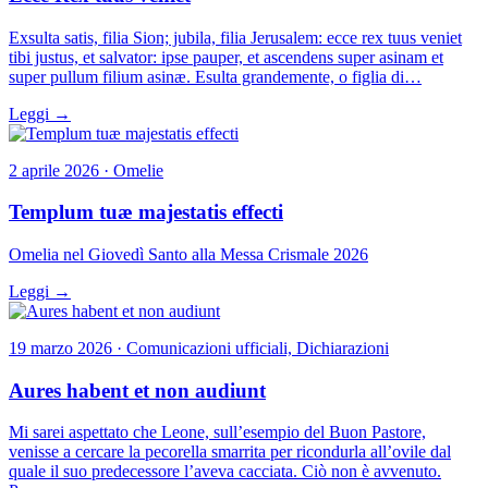
Exsulta satis, filia Sion; jubila, filia Jerusalem: ecce rex tuus veniet
tibi justus, et salvator: ipse pauper, et ascendens super asinam et
super pullum filium asinæ. Esulta grandemente, o figlia di…
Leggi →
2 aprile 2026 · Omelie
Templum tuæ majestatis effecti
Omelia nel Giovedì Santo alla Messa Crismale 2026
Leggi →
19 marzo 2026 · Comunicazioni ufficiali, Dichiarazioni
Aures habent et non audiunt
Mi sarei aspettato che Leone, sull’esempio del Buon Pastore,
venisse a cercare la pecorella smarrita per ricondurla all’ovile dal
quale il suo predecessore l’aveva cacciata. Ciò non è avvenuto.