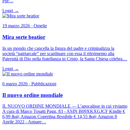
Pur…
Leggi →
19 marzo 2026 · Omelie
Mira sorte beatior
In un mondo che cancella la figura del padre e criminalizza la
società “patriarcale” per scardinare con essa il riferimento alla
Paternità di Dio nella fratellanza in Cristo, la Santa Chiesa celebra…
Leggi →
6 marzo 2026 · Pubblicazioni
Il nuovo ordine mondiale
IL NUOVO ORDINE MONDIALE — L’apocalisse in cui viviamo
A cura di Marco Tosatti Pagg. 83 - ASIN B09XKXGJCF Kindle €
6,99 &gt; Amazon Copertina flessibile € 14,55 &gt; Amazon 8
Aprile 2022 - Appare…