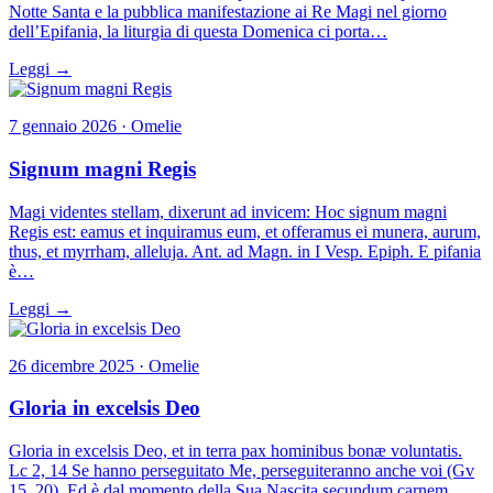
Notte Santa e la pubblica manifestazione ai Re Magi nel giorno
dell’Epifania, la liturgia di questa Domenica ci porta…
Leggi →
7 gennaio 2026 · Omelie
Signum magni Regis
Magi videntes stellam, dixerunt ad invicem: Hoc signum magni
Regis est: eamus et inquiramus eum, et offeramus ei munera, aurum,
thus, et myrrham, alleluja. Ant. ad Magn. in I Vesp. Epiph. E pifania
è…
Leggi →
26 dicembre 2025 · Omelie
Gloria in excelsis Deo
Gloria in excelsis Deo, et in terra pax hominibus bonæ voluntatis.
Lc 2, 14 Se hanno perseguitato Me, perseguiteranno anche voi (Gv
15, 20). Ed è dal momento della Sua Nascita secundum carnem ,