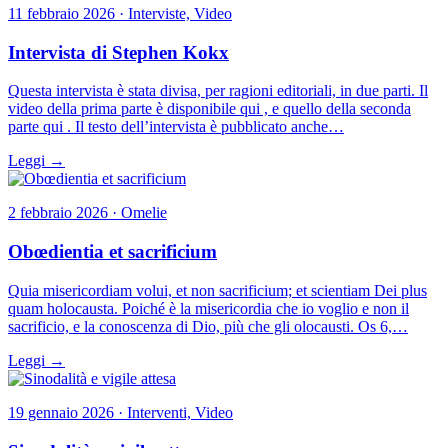
11 febbraio 2026 · Interviste, Video
Intervista di Stephen Kokx
Questa intervista è stata divisa, per ragioni editoriali, in due parti. Il
video della prima parte è disponibile qui , e quello della seconda
parte qui . Il testo dell’intervista è pubblicato anche…
Leggi →
2 febbraio 2026 · Omelie
Obœdientia et sacrificium
Quia misericordiam volui, et non sacrificium; et scientiam Dei plus
quam holocausta. Poiché è la misericordia che io voglio e non il
sacrificio, e la conoscenza di Dio, più che gli olocausti. Os 6,…
Leggi →
19 gennaio 2026 · Interventi, Video