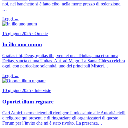
noi, nel banchetto si è fatto cibo, nella morte prezzo di redenzione,
…
Leggi →
15 giugno 2025 · Omelie
In illo uno unum
Gratias tibi, Deus, gratias tibi, vera et una Trinitas, una et summa
Deitas, sancta et una Unitas. Ant. ad Magn. La Santa Chiesa celebra
oggi, con particolare solennità, uno dei principali Misteri…
Leggi →
10 giugno 2025 · Interviste
Oportet illum regnare
Cari Amici, permettetemi di rivolgere il mio saluto alle Autorità civili
e religiose qui presenti e di ringraziare gli organizzatori di questo
Forum per l’invito che mi è stato rivolto. La presenza…