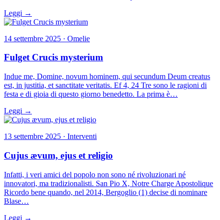
Leggi →
14 settembre 2025 · Omelie
Fulget Crucis mysterium
Indue me, Domine, novum hominem, qui secundum Deum creatus
est, in justitia, et sanctitate veritatis. Ef 4, 24 Tre sono le ragioni di
festa e di gioia di questo giorno benedetto. La prima è…
Leggi →
13 settembre 2025 · Interventi
Cujus ævum, ejus et religio
Infatti, i veri amici del popolo non sono né rivoluzionari né
innovatori, ma tradizionalisti. San Pio X, Notre Charge Apostolique
Ricordo bene quando, nel 2014, Bergoglio (1) decise di nominare
Blase…
Leggi →