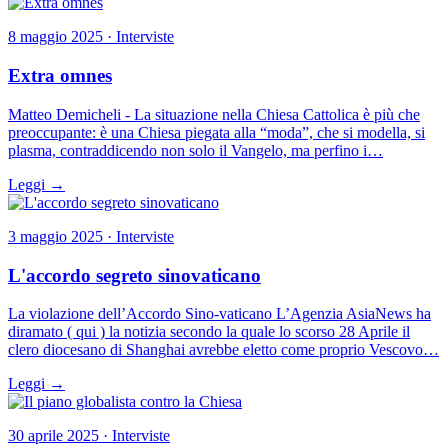
8 maggio 2025 · Interviste
Extra omnes
Matteo Demicheli - La situazione nella Chiesa Cattolica è più che
preoccupante: è una Chiesa piegata alla “moda”, che si modella, si
plasma, contraddicendo non solo il Vangelo, ma perfino i…
Leggi →
3 maggio 2025 · Interviste
L'accordo segreto sinovaticano
La violazione dell’Accordo Sino-vaticano L’Agenzia AsiaNews ha
diramato ( qui ) la notizia secondo la quale lo scorso 28 Aprile il
clero diocesano di Shanghai avrebbe eletto come proprio Vescovo…
Leggi →
30 aprile 2025 · Interviste