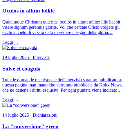
Oculos in altum tollite
Quicumque Christum quæritis, oculos in altum tollite: illic licebit
visere signum perennis gloriæ. Voi che cercate Cristo volgete gli
occhi al cielo: lì vi sarà dato di vedere il segno della gloria…
Leggi →
19 luglio 2025 · Interviste
Solve et coagula
Tutte le domande e le risposte dell'intervista saranno pubblicate su
questa pagina man mano che verranno pubblicate da Kokx News,
che ne detiene i diritti esclusivi. Per ogni puntata viene indicato…
Leggi →
14 luglio 2025 · Dichiarazioni
La “conversione” green