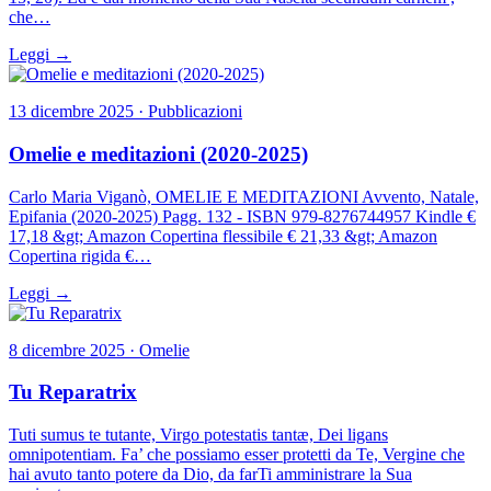
che…
Leggi →
13 dicembre 2025 · Pubblicazioni
Omelie e meditazioni (2020-2025)
Carlo Maria Viganò, OMELIE E MEDITAZIONI Avvento, Natale,
Epifania (2020-2025) Pagg. 132 - ISBN 979-8276744957 Kindle €
17,18 &gt; Amazon Copertina flessibile € 21,33 &gt; Amazon
Copertina rigida €…
Leggi →
8 dicembre 2025 · Omelie
Tu Reparatrix
Tuti sumus te tutante, Virgo potestatis tantæ, Dei ligans
omnipotentiam. Fa’ che possiamo esser protetti da Te, Vergine che
hai avuto tanto potere da Dio, da farTi amministrare la Sua