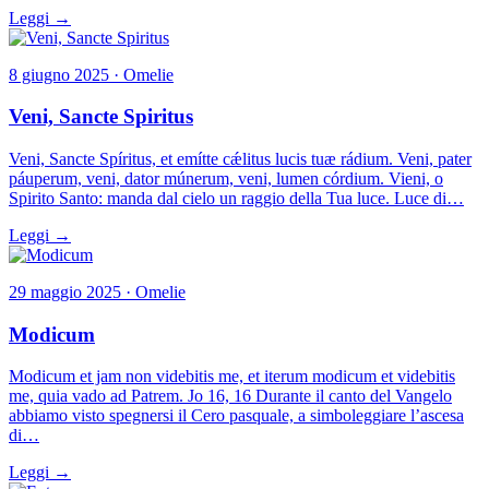
Leggi →
8 giugno 2025 · Omelie
Veni, Sancte Spiritus
Veni, Sancte Spíritus, et emítte cǽlitus lucis tuæ rádium. Veni, pater
páuperum, veni, dator múnerum, veni, lumen córdium. Vieni, o
Spirito Santo: manda dal cielo un raggio della Tua luce. Luce di…
Leggi →
29 maggio 2025 · Omelie
Modicum
Modicum et jam non videbitis me, et iterum modicum et videbitis
me, quia vado ad Patrem. Jo 16, 16 Durante il canto del Vangelo
abbiamo visto spegnersi il Cero pasquale, a simboleggiare l’ascesa
di…
Leggi →