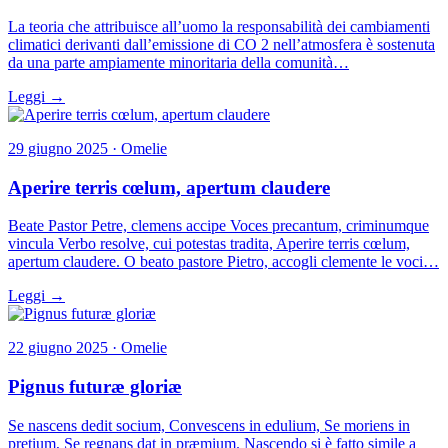
La teoria che attribuisce all’uomo la responsabilità dei cambiamenti
climatici derivanti dall’emissione di CO 2 nell’atmosfera è sostenuta
da una parte ampiamente minoritaria della comunità…
Leggi →
29 giugno 2025 · Omelie
Aperire terris cœlum, apertum claudere
Beate Pastor Petre, clemens accipe Voces precantum, criminumque
vincula Verbo resolve, cui potestas tradita, Aperire terris cœlum,
apertum claudere. O beato pastore Pietro, accogli clemente le voci…
Leggi →
22 giugno 2025 · Omelie
Pignus futuræ gloriæ
Se nascens dedit socium, Convescens in edulium, Se moriens in
pretium, Se regnans dat in præmium. Nascendo si è fatto simile a