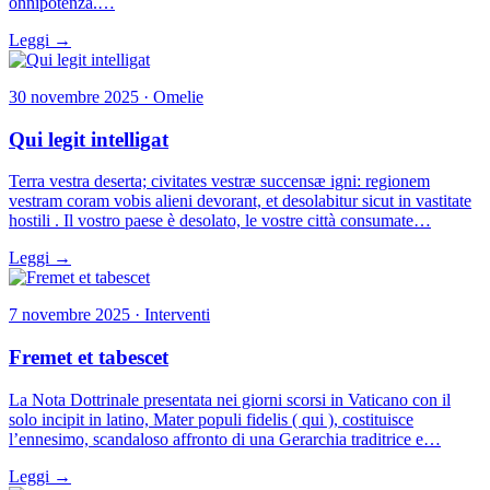
onnipotenza.…
Leggi →
30 novembre 2025 · Omelie
Qui legit intelligat
Terra vestra deserta; civitates vestræ succensæ igni: regionem
vestram coram vobis alieni devorant, et desolabitur sicut in vastitate
hostili . Il vostro paese è desolato, le vostre città consumate…
Leggi →
7 novembre 2025 · Interventi
Fremet et tabescet
La Nota Dottrinale presentata nei giorni scorsi in Vaticano con il
solo incipit in latino, Mater populi fidelis ( qui ), costituisce
l’ennesimo, scandaloso affronto di una Gerarchia traditrice e…
Leggi →