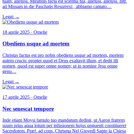
tuam, alleluja. Mirabilis facta est scientia tua, alleluja, alleluja. Intr.
ad Missam in die Paschatis Resurrexi , abbiamo cantato…
Leggi →
18 aprile 2025 · Omelie
Obediens usque ad mortem
Christus factus est pro nobis obediens usque ad mortem, mortem
autem crucis: propter quod et Deus exaltavit illum, et dedit illi
nomen, quod est super omne nomen; ut in nomine Jesu omne
genu…
Leggi →
17 aprile 2025 · Omelie
Nec senescat tempore
Inde etiam Moysi famulo tuo mandatum dedisti, ut Aaron fratrem
suum prius aqua lotum per infusionem hujus unguenti constitueret
Sacerdotem. Præf. ad cons. Chrisma Nel Giovedì Santo la Chiesa