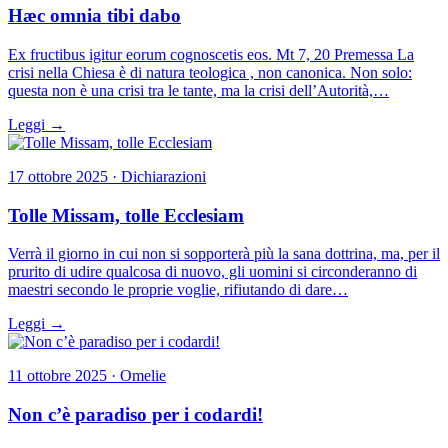
Hæc omnia tibi dabo
Ex fructibus igitur eorum cognoscetis eos. Mt 7, 20 Premessa La
crisi nella Chiesa è di natura teologica , non canonica. Non solo:
questa non è una crisi tra le tante, ma la crisi dell’Autorità,…
Leggi →
17 ottobre 2025 · Dichiarazioni
Tolle Missam, tolle Ecclesiam
Verrà il giorno in cui non si sopporterà più la sana dottrina, ma, per il
prurito di udire qualcosa di nuovo, gli uomini si circonderanno di
maestri secondo le proprie voglie, rifiutando di dare…
Leggi →
11 ottobre 2025 · Omelie
Non c’è paradiso per i codardi!