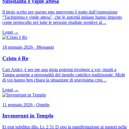
Sinodalità e vigile attesa
Il titolo scelto per questo mio intervento è tratto dall’espressione
“Tachipirina e vigile attesa”, che le autorità italiane hanno imposto
come protocollo per tutte le persone risultate positive al…
Leggi →
18 gennaio 2026 · Messaggi
Cristo è Re
Cari Amici, è per me una gioia potermi rivolgere a voi, riuniti a
Tampa assieme a personalità del mondo cattolico tradizionale. Molti
di voi hanno ben chiara la situazione di gravissima crisi…
Leggi →
11 gennaio 2026 · Omelie
Invenerunt in Templo
Et erat subditus illis. Lc 2,51 D opo la manifestazione ai pastori nella