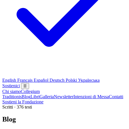
English
Français
Español
Deutsch
Polski
Українська
Sostienici
☰
Chi siamo
Collegium
Traditionis
Blog
Libri
Galleria
Newsletter
Intenzioni di Messa
Contatti
Sostieni la Fondazione
Scritti · 376 testi
Blog