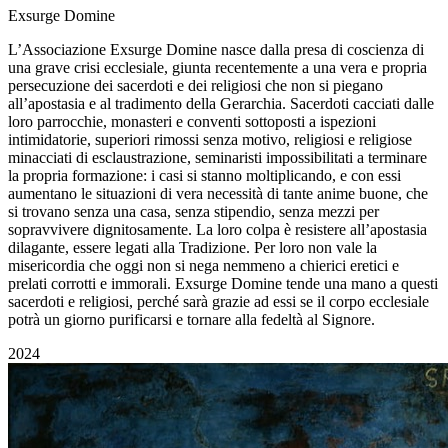
Exsurge Domine
L’Associazione Exsurge Domine nasce dalla presa di coscienza di
una grave crisi ecclesiale, giunta recentemente a una vera e propria
persecuzione dei sacerdoti e dei religiosi che non si piegano
all’apostasia e al tradimento della Gerarchia. Sacerdoti cacciati dalle
loro parrocchie, monasteri e conventi sottoposti a ispezioni
intimidatorie, superiori rimossi senza motivo, religiosi e religiose
minacciati di esclaustrazione, seminaristi impossibilitati a terminare
la propria formazione: i casi si stanno moltiplicando, e con essi
aumentano le situazioni di vera necessità di tante anime buone, che
si trovano senza una casa, senza stipendio, senza mezzi per
sopravvivere dignitosamente. La loro colpa è resistere all’apostasia
dilagante, essere legati alla Tradizione. Per loro non vale la
misericordia che oggi non si nega nemmeno a chierici eretici e
prelati corrotti e immorali. Exsurge Domine tende una mano a questi
sacerdoti e religiosi, perché sarà grazie ad essi se il corpo ecclesiale
potrà un giorno purificarsi e tornare alla fedeltà al Signore.
2024