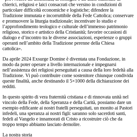
chierici, religiosi e laici consacrati che versino in condizioni di
particolare difficoltà economiche e logistiche; difendere la
Tradizione immutata e incorruttibile della Fede Cattolica; conservare
e promuovere la liturgia tradizionale; incentivare lo studio e
l’approfondimento teologico e culturale dell’immenso patrimonio
religioso, storico e artistico della Cristianità; favorire occasioni di
dialogo e d’incontro tra le diverse associazioni, esperienze o gruppi
operanti nell’ambito della Tradizione perenne della Chiesa
cattolica».
Da aprile 2024 Exsurge Domine è diventata una Fondazione, in
modo da poter operare a livello internazionale e impegnarsi
nell’assistenza dei religiosi perseguitati a causa della loro fedeltà alla
Tradizione. Vi può contribuire come sostenitore chiunque condivida
queste finalità, anche destinando il 5×1000 della dichiarazione dei
redditi.
In questo spirito di vera fraternità cristiana e di rinnovata unità nel
vincolo della Fede, della Speranza e della Carità, possiamo dare un
esempio edificante ai nostri fratelli perseguitati, un monito ai Pastori
infedeli, una speranza ai nostri figli: saranno solo sacerdoti santi,
fedeli al Vangelo e innamorati di Cristo a ricostruire ciò che da
troppo tempo abbiamo lasciato demolire.
La nostra storia