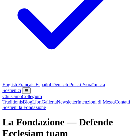
English
Français
Español
Deutsch
Polski
Українська
Sostienici
☰
Chi siamo
Collegium
Traditionis
Blog
Libri
Galleria
Newsletter
Intenzioni di Messa
Contatti
Sostieni la Fondazione
La Fondazione — Defende
Ecclesiam tuam