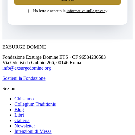
Ho letto e accetto la
informativa sulla privacy
.
EXSURGE DOMINE
Fondazione Exsurge Domine ETS · CF 96584230583
Via Oderisi da Gubbio 266, 00146 Roma
info@exsurgedomine.org
Sostieni la Fondazione
Sezioni
Chi siamo
Collegium Traditionis
Blog
Libri
Galleria
Newsletter
Intenzioni di Messa