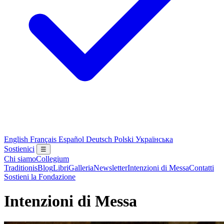
English
Français
Español
Deutsch
Polski
Українська
Sostienici
☰
Chi siamo
Collegium
Traditionis
Blog
Libri
Galleria
Newsletter
Intenzioni di Messa
Contatti
Sostieni la Fondazione
Intenzioni di Messa