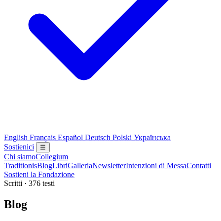
English
Français
Español
Deutsch
Polski
Українська
Sostienici
☰
Chi siamo
Collegium
Traditionis
Blog
Libri
Galleria
Newsletter
Intenzioni di Messa
Contatti
Sostieni la Fondazione
Scritti · 376 testi
Blog