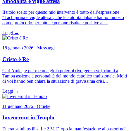
Sinodalità e vigile attesa
Il titolo scelto per questo mio intervento è tratto dall’espressione
“Tachipirina e vigile attesa”, che le autorità italiane hanno imposto
come protocollo per tutte le persone risultate positive al…
Leggi →
18 gennaio 2026 · Messaggi
Cristo è Re
Cari Amici, è per me una gioia potermi rivolgere a voi, riuniti a
Tampa assieme a personalità del mondo cattolico tradizionale. Molti
di voi hanno ben chiara la situazione di gravissima crisi…
Leggi →
11 gennaio 2026 · Omelie
Invenerunt in Templo
Et erat subditus illis. Lc 2,51 D opo la manifestazione ai pastori nella