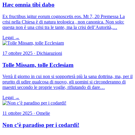
Hæc omnia tibi dabo
Ex fructibus igitur eorum cognoscetis eos. Mt 7, 20 Premessa La
crisi nella Chiesa è di natura teologica , non canonica. Non solo:
questa non è una crisi tra le tante, ma la crisi dell’Autorità,…
Leggi →
17 ottobre 2025 · Dichiarazioni
Tolle Missam, tolle Ecclesiam
Verrà il giorno in cui non si sopporterà più la sana dottrina, ma, per il
prurito di udire qualcosa di nuovo, gli uomini si circonderanno di
maestri secondo le proprie voglie, rifiutando di dare…
Leggi →
11 ottobre 2025 · Omelie
Non c’è paradiso per i codardi!