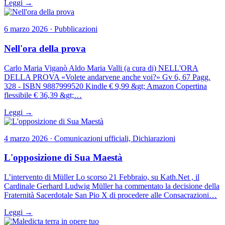
Leggi →
6 marzo 2026 · Pubblicazioni
Nell'ora della prova
Carlo Maria Viganò Aldo Maria Valli (a cura di) NELL'ORA
DELLA PROVA «Volete andarvene anche voi?» Gv 6, 67 Pagg.
328 - ISBN 9887999520 Kindle € 9,99 &gt; Amazon Copertina
flessibile € 36,39 &gt;…
Leggi →
4 marzo 2026 · Comunicazioni ufficiali, Dichiarazioni
L'opposizione di Sua Maestà
L’intervento di Müller Lo scorso 21 Febbraio, su Kath.Net , il
Cardinale Gerhard Ludwig Müller ha commentato la decisione della
Fraternità Sacerdotale San Pio X di procedere alle Consacrazioni…
Leggi →