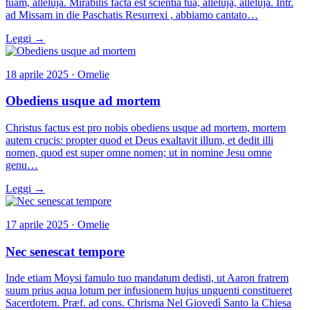
tuam, alleluja. Mirabilis facta est scientia tua, alleluja, alleluja. Intr.
ad Missam in die Paschatis Resurrexi , abbiamo cantato…
Leggi →
18 aprile 2025 · Omelie
Obediens usque ad mortem
Christus factus est pro nobis obediens usque ad mortem, mortem
autem crucis: propter quod et Deus exaltavit illum, et dedit illi
nomen, quod est super omne nomen; ut in nomine Jesu omne
genu…
Leggi →
17 aprile 2025 · Omelie
Nec senescat tempore
Inde etiam Moysi famulo tuo mandatum dedisti, ut Aaron fratrem
suum prius aqua lotum per infusionem hujus unguenti constitueret
Sacerdotem. Præf. ad cons. Chrisma Nel Giovedì Santo la Chiesa