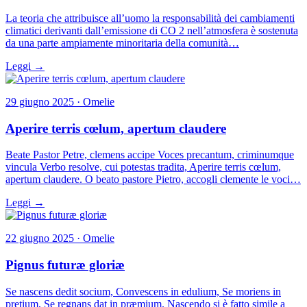
La teoria che attribuisce all’uomo la responsabilità dei cambiamenti
climatici derivanti dall’emissione di CO 2 nell’atmosfera è sostenuta
da una parte ampiamente minoritaria della comunità…
Leggi →
29 giugno 2025 · Omelie
Aperire terris cœlum, apertum claudere
Beate Pastor Petre, clemens accipe Voces precantum, criminumque
vincula Verbo resolve, cui potestas tradita, Aperire terris cœlum,
apertum claudere. O beato pastore Pietro, accogli clemente le voci…
Leggi →
22 giugno 2025 · Omelie
Pignus futuræ gloriæ
Se nascens dedit socium, Convescens in edulium, Se moriens in
pretium, Se regnans dat in præmium. Nascendo si è fatto simile a