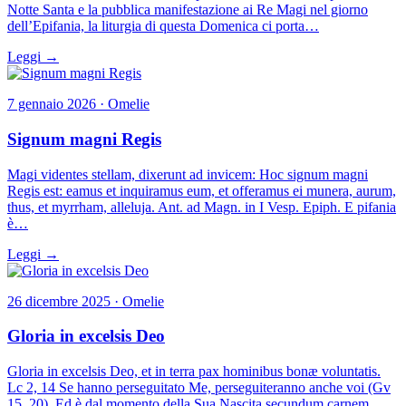
Notte Santa e la pubblica manifestazione ai Re Magi nel giorno
dell’Epifania, la liturgia di questa Domenica ci porta…
Leggi →
7 gennaio 2026 · Omelie
Signum magni Regis
Magi videntes stellam, dixerunt ad invicem: Hoc signum magni
Regis est: eamus et inquiramus eum, et offeramus ei munera, aurum,
thus, et myrrham, alleluja. Ant. ad Magn. in I Vesp. Epiph. E pifania
è…
Leggi →
26 dicembre 2025 · Omelie
Gloria in excelsis Deo
Gloria in excelsis Deo, et in terra pax hominibus bonæ voluntatis.
Lc 2, 14 Se hanno perseguitato Me, perseguiteranno anche voi (Gv
15, 20). Ed è dal momento della Sua Nascita secundum carnem ,