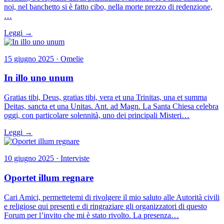
noi, nel banchetto si è fatto cibo, nella morte prezzo di redenzione,
…
Leggi →
15 giugno 2025 · Omelie
In illo uno unum
Gratias tibi, Deus, gratias tibi, vera et una Trinitas, una et summa
Deitas, sancta et una Unitas. Ant. ad Magn. La Santa Chiesa celebra
oggi, con particolare solennità, uno dei principali Misteri…
Leggi →
10 giugno 2025 · Interviste
Oportet illum regnare
Cari Amici, permettetemi di rivolgere il mio saluto alle Autorità civili
e religiose qui presenti e di ringraziare gli organizzatori di questo
Forum per l’invito che mi è stato rivolto. La presenza…