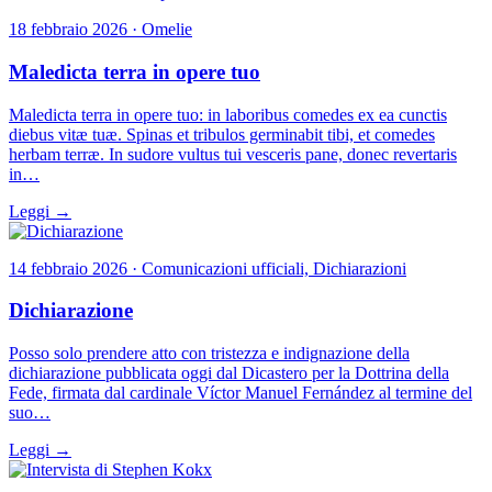
18 febbraio 2026 · Omelie
Maledicta terra in opere tuo
Maledicta terra in opere tuo: in laboribus comedes ex ea cunctis
diebus vitæ tuæ. Spinas et tribulos germinabit tibi, et comedes
herbam terræ. In sudore vultus tui vesceris pane, donec revertaris
in…
Leggi →
14 febbraio 2026 · Comunicazioni ufficiali, Dichiarazioni
Dichiarazione
Posso solo prendere atto con tristezza e indignazione della
dichiarazione pubblicata oggi dal Dicastero per la Dottrina della
Fede, firmata dal cardinale Víctor Manuel Fernández al termine del
suo…
Leggi →