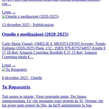
che…
Leggi →
13 dicembre 2025 · Pubblicazioni
Omelie e meditazioni (2020-2025)
Carlo Maria Viganò, OMELIE E MEDITAZIONI Avvento, Natale,
Epifania (2020-2025) Pagg. 132 - ISBN 979-8276744957 Kindle €
17,18 &gt; Amazon Copertina flessibile € 21,33 &gt; Amazon
Copertina rigida €…
Leggi →
8 dicembre 2025 · Omelie
Tu Reparatrix
Tuti sumus te tutante, Virgo potestatis tantæ, Dei ligans
omnipotentiam. Fa’ che possiamo esser protetti da Te, Vergine che
hai avuto tanto potere da Dio, da farTi amministrare la Sua