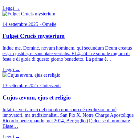
Leggi →
14 settembre 2025 · Omelie
Fulget Crucis mysterium
Indue me, Domine, novum hominem, qui secundum Deum creatus
est, in justitia, et sanctitate veritatis. Ef 4, 24 Tre sono le ragioni di
festa e di gioia di questo giorno benedetto. La prima è…
Leggi →
13 settembre 2025 · Interventi
Cujus ævum, ejus et religio
Infatti, i veri amici del popolo non sono né rivoluzionari né
innovatori, ma tradizionalisti. San Pio X, Notre Charge Apostolique
Ricordo bene quando, nel 2014, Bergoglio (1) decise di nominare
Blase…
Leggi →