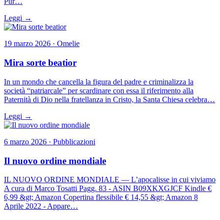
Pur…
Leggi →
19 marzo 2026 · Omelie
Mira sorte beatior
In un mondo che cancella la figura del padre e criminalizza la
società “patriarcale” per scardinare con essa il riferimento alla
Paternità di Dio nella fratellanza in Cristo, la Santa Chiesa celebra…
Leggi →
6 marzo 2026 · Pubblicazioni
Il nuovo ordine mondiale
IL NUOVO ORDINE MONDIALE — L’apocalisse in cui viviamo
A cura di Marco Tosatti Pagg. 83 - ASIN B09XKXGJCF Kindle €
6,99 &gt; Amazon Copertina flessibile € 14,55 &gt; Amazon 8
Aprile 2022 - Appare…