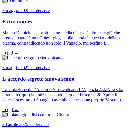
8 maggio 2025 · Interviste
Extra omnes
Matteo Demicheli - La situazione nella Chiesa Cattolica è più che
preoccupante: è una Chiesa piegata alla “moda”, che si modella, si
plasma, contraddicendo non solo il Vangelo, ma perfino i…
Leggi →
3 maggio 2025 · Interviste
L'accordo segreto sinovaticano
La violazione dell’Accordo Sino-vaticano L’Agenzia AsiaNews ha
diramato ( qui ) la notizia secondo la quale lo scorso 28 Aprile il
clero diocesano di Shanghai avrebbe eletto come proprio Vescovo…
Leggi →
30 aprile 2025 · Interviste