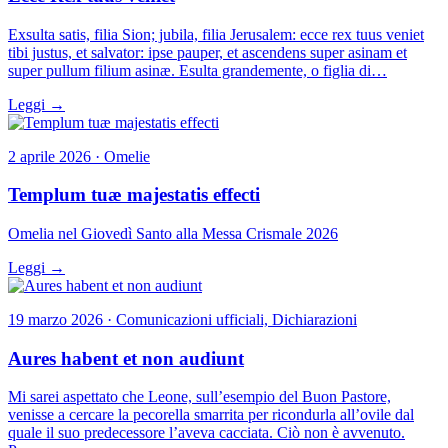
Exsulta satis, filia Sion; jubila, filia Jerusalem: ecce rex tuus veniet
tibi justus, et salvator: ipse pauper, et ascendens super asinam et
super pullum filium asinæ. Esulta grandemente, o figlia di…
Leggi →
2 aprile 2026 · Omelie
Templum tuæ majestatis effecti
Omelia nel Giovedì Santo alla Messa Crismale 2026
Leggi →
19 marzo 2026 · Comunicazioni ufficiali, Dichiarazioni
Aures habent et non audiunt
Mi sarei aspettato che Leone, sull’esempio del Buon Pastore,
venisse a cercare la pecorella smarrita per ricondurla all’ovile dal
quale il suo predecessore l’aveva cacciata. Ciò non è avvenuto.