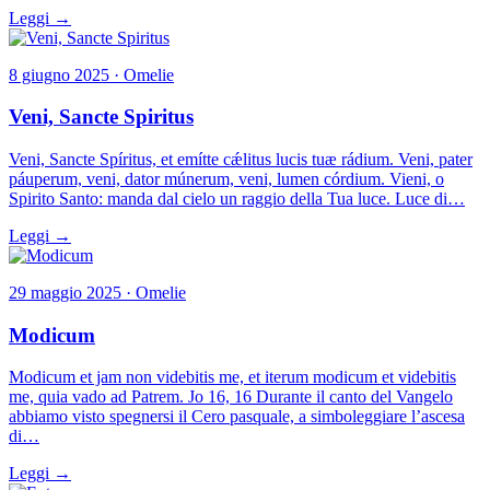
Leggi →
8 giugno 2025 · Omelie
Veni, Sancte Spiritus
Veni, Sancte Spíritus, et emítte cǽlitus lucis tuæ rádium. Veni, pater
páuperum, veni, dator múnerum, veni, lumen córdium. Vieni, o
Spirito Santo: manda dal cielo un raggio della Tua luce. Luce di…
Leggi →
29 maggio 2025 · Omelie
Modicum
Modicum et jam non videbitis me, et iterum modicum et videbitis
me, quia vado ad Patrem. Jo 16, 16 Durante il canto del Vangelo
abbiamo visto spegnersi il Cero pasquale, a simboleggiare l’ascesa
di…
Leggi →