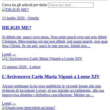
Cerca tra gli articoli per titolo
13 luglio 2026 · Omelie
DILIGIS ME?
Si diligis me, pasce oves meas. Non enim pascit oves qui non diligit
Christum. Mercenarius est qui non diligit, sed suum quærit, non quæ
Jesu Christi. Se mi ami, pasci le mie pecore. Infatti non…
Leggi →
15 giugno 2026 · Lettere
L'Arcivescovo Carlo Maria Viganò a Leone XIV
Alcune settimane fa ho reso pubbliche le vicende legate alla mia
richiesta di incontrare Leone, al suo iniziale accoglimento, alla sua
improvvisa disdetta e definitiva cancellazione. Mentre un…
Leggi →