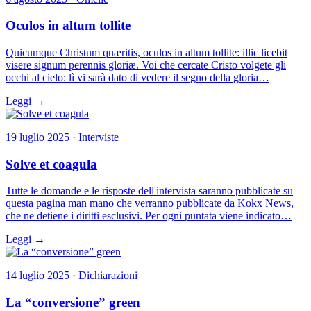
Oculos in altum tollite
Quicumque Christum quæritis, oculos in altum tollite: illic licebit
visere signum perennis gloriæ. Voi che cercate Cristo volgete gli
occhi al cielo: lì vi sarà dato di vedere il segno della gloria…
Leggi →
19 luglio 2025 · Interviste
Solve et coagula
Tutte le domande e le risposte dell'intervista saranno pubblicate su
questa pagina man mano che verranno pubblicate da Kokx News,
che ne detiene i diritti esclusivi. Per ogni puntata viene indicato…
Leggi →
14 luglio 2025 · Dichiarazioni
La “conversione” green