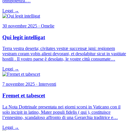
onnipotenza.…
Leggi →
30 novembre 2025 · Omelie
Qui legit intelligat
Terra vestra deserta; civitates vestræ succensæ igni: regionem
vestram coram vobis alieni devorant, et desolabitur sicut in vastitate
hostili . Il vostro paese è desolato, le vostre città consumate…
Leggi →
7 novembre 2025 · Interventi
Fremet et tabescet
La Nota Dottrinale presentata nei giorni scorsi in Vaticano con il
solo incipit in latino, Mater populi fidelis ( qui ), costituisce
l’ennesimo, scandaloso affronto di una Gerarchia traditrice e…
Leggi →