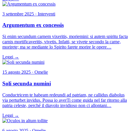
3 settembre 2025 · Interventi
Argumentum ex concessis
Si enim secundum carnem vixeritis, moriemini: si autem spiritu facta
carnis mortificaveritis, vivetis. Infatti, se vivete secondo la carne,
morirete; ma se mediante lo Spirito farete morire le opere…
Leggi →
15 agosto 2025 · Omelie
Soli secunda numini
Conductricem te habeam redeundi ad patriam, ne callidus diabolus
via perturbet invidus. Possa io averTi come guida nel far ritorno alla
patria celeste, perché il diavolo invidioso non ci allontani…
Leggi →
6 agosto 2025 · Omelie