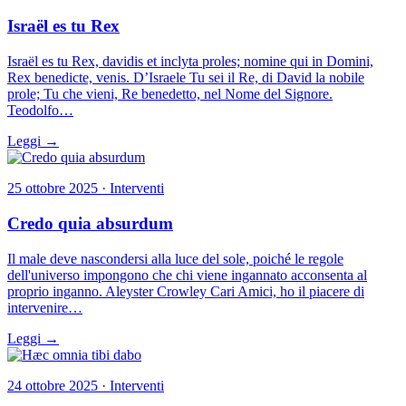
Israël es tu Rex
Israël es tu Rex, davidis et inclyta proles; nomine qui in Domini,
Rex benedicte, venis. D’Israele Tu sei il Re, di David la nobile
prole; Tu che vieni, Re benedetto, nel Nome del Signore.
Teodolfo…
Leggi →
25 ottobre 2025 · Interventi
Credo quia absurdum
Il male deve nascondersi alla luce del sole, poiché le regole
dell'universo impongono che chi viene ingannato acconsenta al
proprio inganno. Aleyster Crowley Cari Amici, ho il piacere di
intervenire…
Leggi →
24 ottobre 2025 · Interventi