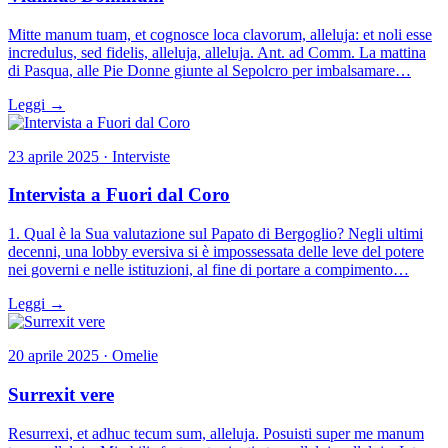
Mitte manum tuam, et cognosce loca clavorum, alleluja: et noli esse
incredulus, sed fidelis, alleluja, alleluja. Ant. ad Comm. La mattina
di Pasqua, alle Pie Donne giunte al Sepolcro per imbalsamare…
Leggi →
23 aprile 2025 · Interviste
Intervista a Fuori dal Coro
1. Qual è la Sua valutazione sul Papato di Bergoglio? Negli ultimi
decenni, una lobby eversiva si è impossessata delle leve del potere
nei governi e nelle istituzioni, al fine di portare a compimento…
Leggi →
20 aprile 2025 · Omelie
Surrexit vere
Resurrexi, et adhuc tecum sum, alleluja. Posuisti super me manum