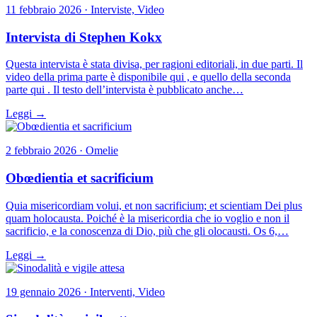
11 febbraio 2026 · Interviste, Video
Intervista di Stephen Kokx
Questa intervista è stata divisa, per ragioni editoriali, in due parti. Il
video della prima parte è disponibile qui , e quello della seconda
parte qui . Il testo dell’intervista è pubblicato anche…
Leggi →
2 febbraio 2026 · Omelie
Obœdientia et sacrificium
Quia misericordiam volui, et non sacrificium; et scientiam Dei plus
quam holocausta. Poiché è la misericordia che io voglio e non il
sacrificio, e la conoscenza di Dio, più che gli olocausti. Os 6,…
Leggi →
19 gennaio 2026 · Interventi, Video