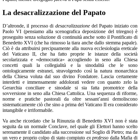
La desacralizzazione del Papato
D’altronde, il processo di
desacralizzazione
del Papato iniziato con
Paolo VI (pensiamo alla scenografica deposizione del triregno) è
proseguito senza soluzione di continuità anche sotto il Pontificato di
Benedetto XVI (che ha rimosso la tiara anche dallo stemma papale).
Ciò è da attribuirsi precipuamente alla nuova ecclesiologia ereticale
del Vaticano II, che ha fatto proprie le istanze della società
secolarizzata e «democratica» accogliendo in seno alla Chiesa
concetti quali la collegialità e la sinodalità che le sono
ontologicamente estranei, stravolgendo così la natura monarchica
della Chiesa voluta dal suo divino Fondatore. Lascia certamente
interdetti e immensamente addolorati vedere con quanto zelo la
Gerarchia conciliare e sinodale si sia fatta promotrice della
sovversione in seno alla Chiesa Cattolica. Una sequenza di riforme,
norme e pratiche pastorali da oltre sessant’anni demoliscono
sistematicamente ciò che sino a prima del Vaticano II era considerato
intangibile e irriformabile.
Va anche ricordato che la Rinunzia di Benedetto XVI non è stata
seguita da un normale Conclave, nel quale gli Elettori hanno scelto
serenamente il candidato alla successione sul Soglio di Pietro; ma da
un vero e proprio colpo di stato compiuto
ex professo
dalla Mafia di