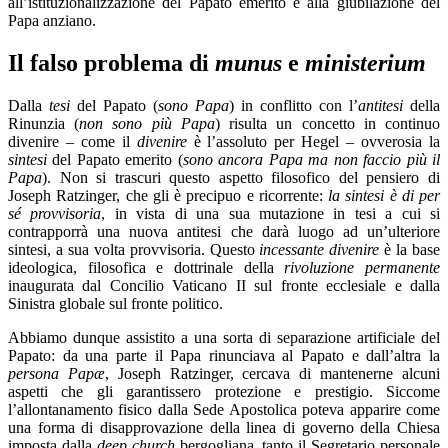
all’istituzionalizzazione del Papato emerito e alla giubilazione del
Papa anziano.
Il falso problema di
munus
e
ministerium
Dalla
tesi
del Papato (
sono Papa
) in conflitto con l’
antitesi
della
Rinunzia (
non sono più Papa
) risulta un concetto in continuo
divenire – come il
divenire
è l’assoluto per Hegel – ovverosia la
sintesi
del Papato emerito (
sono ancora Papa ma non faccio più il
Papa
). Non si trascuri questo aspetto filosofico del pensiero di
Joseph Ratzinger, che gli è precipuo e ricorrente:
la sintesi è di per
sé provvisoria
, in vista di una sua mutazione in tesi a cui si
contrapporrà una nuova antitesi che darà luogo ad un’ulteriore
sintesi, a sua volta provvisoria. Questo
incessante divenire
è la base
ideologica, filosofica e dottrinale della
rivoluzione permanente
inaugurata dal Concilio Vaticano II sul fronte ecclesiale e dalla
Sinistra globale sul fronte politico.
Abbiamo dunque assistito a una sorta di separazione artificiale del
Papato: da una parte il Papa rinunciava al Papato e dall’altra la
persona Papæ
, Joseph Ratzinger, cercava di mantenerne alcuni
aspetti che gli garantissero protezione e prestigio. Siccome
l’allontanamento fisico dalla Sede Apostolica poteva apparire come
una forma di disapprovazione della linea di governo della Chiesa
imposta dalla
deep church
bergogliana, tanto il Segretario personale