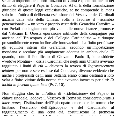
settantacinquenni delle loro funzioni di Curia e quelli ottantenni del
diritto di eleggere il Papa in Conclave. Al di là della formulazione
giuridica di queste leggi ecclesiastiche, se ne comprende la
mens
solo in un’ottica di deliberata esclusione dei Vescovi e dei Cardinali
anziani dalla vita della Chiesa, volta a favorire il «ricambio
generazionale» – un vero e proprio
reset
della Gerarchia Cattolica –
con Prelati ideologicamente più vicini alle nuove istanze promosse
dal Vaticano II. Questa epurazione artificiale della compagine più
anziana dell’Episcopato e del Collegio Cardinalizio – e dunque
presumibilmente meno incline alle innovazioni – ha finito per falsare
gli equilibri interni alla Gerarchia, secondo un’impostazione
mondana e secolare già ampiamente adottata in ambito civile. E
quando, sotto il Pontificato di Giovanni Paolo II, le cosiddette
«vedove Montini» – ossia i Cardinali che negli anni Ottanta avevano
raggiunto i limiti di età – chiesero la revoca di
Ingravescentem
ætatem
per non essere escluse dal Conclave, divenne evidente che
anche i progressisti degli anni Settanta erano ormai destinati a loro
volta a finire vittime della norma che avevano invocato per altri:
Et
incidit in foveam quam fecit
(Ps 7, 16).
Non sfuggirà che, in un’ottica di «ridefinizione» del Papato in
chiave sinodale, laddove il Vescovo di Roma sia considerato
primus
inter pares
, l’istituzione dell’Episcopato emerito e le norme che
limitano l’esercizio dell’Episcopato e del Cardinalato al
raggiungimento di una certa età, costituiscono la premessa