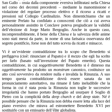
San Gallo – ossia dalla componente eversiva infiltratasi nella Chiesa
nel corso dei decenni precedenti – mediante la manomissione e
violazione del regolare processo elettivo e il ricorso a ricatti e
pressioni sul Collegio Cardinalizio. Non dimentichiamo che un
eminente Prelato ha confidato a conoscenti che ciò a cui aveva
personalmente assistito in Conclave poteva pregiudicare la validità
dell’elezione di Jorge Mario Bergoglio. Anche in questo caso,
incomprensibilmente, il bene della Chiesa e la salvezza delle anime
sono stati messi da parte, in nome di una farisaica osservanza del
segreto pontificio, forse non del tutto scevra da ricatti e minacce.
Vi è un’evidente contraddizione tra lo
scopo
che Benedetto si
prefiggeva (cioè: rinunciare al Papato) e il
mezzo
che egli ha scelto
per farlo (basato sull’invenzione del Papato emerito). Questa
contraddizione, in cui
soggettivamente
Benedetto si è dimesso ma
oggettivamente
ha prodotto un
monstrum
canonico, costituisce un
atto così sovversivo da rendere nulla e invalida la Rinunzia. A suo
tempo questa contraddizione dovrà essere sanata da un
pronunciamento autoritativo, ma rimane il fatto ineludibile che la
forma in cui è stata posta la Rinunzia non toglie le successive
irregolarità che hanno portato Bergoglio ad usurpare il Soglio di
Pietro con la complicità della
deep church
e del
deep state
. Né è
possibile pensare che la Rinunzia non debba essere letta alla luce del
piano eversivo che mirava ad estromettere Benedetto XVI per
sostituirlo con un emissario dell’élite globalista.