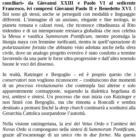
conciliari» da Giovanni XXIII e Paolo VI al sedicente
Francesco, ivi compresi Giovanni Paolo II e Benedetto XVI
. I
fini sono gli stessi, anche se perseguiti con modalità e linguaggio
differenti. L’immagine di un anziano, elegante e fine teologo, in
pianeta romana e calzari rossi, che riconosce cittadinanza al Rito
tridentino e di un intemperante eresiarca globalista che non celebra
la Messa e vanifica
Summorum Pontificum
, mentre promulga la
liturgia maya con femmine turificanti, rientra in quell’operazione di
polarizzazione forzata
che abbiamo visto adottata anche nella sfera
civile, dove un analogo progetto eversivo è stato condotto a termine
favorendo da una parte le forze ultra-progressiste e dall’altro tenendo
buone le voci del dissenso.
In realtà, Ratzinger e Bergoglio – ed è proprio questo che i
conservatori
non vogliono riconoscere – costituiscono due momenti
di un
processo rivoluzionario
che contempla fasi alterne e solo
apparentemente contrapposte, seguendo la dialettica hegeliana di
tesi
,
antitesi
e
sintesi
. Un processo che non inizia con Ratzinger e
non finirà con Bergoglio, ma che rimonta a Roncalli e sembra
destinato a protrarsi finché la
deep church
continuerà a sostituirsi alla
Gerarchia Cattolica usurpandone l’autorità.
Nella visione ratzingeriana, la
tesi
del
Vetus Ordo
e l’
antitesi
del
Novus Ordo
si compongono nella
sintesi
di
Summorum Pontificum
,
grazie all’escamotage di un
unico rito in due forme
. Ma questa