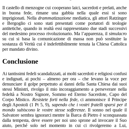
Il castello di menzogne cui cooperano laici, sacerdoti e prelati, anche
in buona fede, rimane una gabbia nella quale essi si sono
imprigionati. Nella
drammatizzazione
mediatica, gli attori Ratzinger
e Bergoglio ci sono stati presentati come portatori di teologie
antitetiche, quando in realtà essi rappresentano due stadi successivi
del medesimo processo rivoluzionario. Ma l’apparenza, il
simulacro
su cui si basa la comunicazione di massa non può sostituire la
sostanza di Verità cui è indefettibilmente tenuta la Chiesa Cattolica
per mandato divino.
Conclusione
Ai tantissimi fedeli scandalizzati, ai molti sacerdoti e religiosi confusi
e indignati, ai pochi – almeno per ora – che levano la voce per
denunciare il golpe perpetrato ai danni della Santa Chiesa dai suoi
stessi Ministri, rivolgo il mio incoraggiamento a perseverare nella
fedeltà a Nostro Signore, Sommo ed Eterno Sacerdote, Capo del
Corpo Mistico.
Resistete forti nella fede
, ci ammonisce il Principe
degli Apostoli (1 Pt 5, 9),
sapendo che i vostri fratelli sparsi per il
mondo subiscono le vostre stesse sofferenze
. Il sonno nel quale il
Salvatore sembra ignorarci mentre la Barca di Pietro è sconquassata
dalla tempesta, deve essere per noi uno sprone ad invocare il Suo
aiuto, perché solo nel momento in cui ci rivolgeremo a Lui,