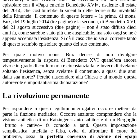
epistolare con il «Papa emerito Benedetto XVI», risalente all’estate
del 2014, che costituirebbe la smentita delle teorie sulla invalidità
della Rinunzia. Il contenuto di queste lettere – la prima, di mons.
Bux, del 19 luglio 2014 (tre pagine) e la seconda, di Benedetto XVI,
del 21 agosto successivo (due pagine) – non è stato diffuso dieci
anni fa, come sarebbe stato più che auspicabile, ma solo oggi se ne è
appena accennata l’esistenza. Si dà il caso che io sia al corrente tanto
di questo scambio epistolare quanto del suo contenuto.
Per quale motivo mons. Bux decise di non divulgare
tempestivamente la risposta di Benedetto XVI quand’era ancora
vivo e in grado di confermarla e circostanziarla, e invece di rivelarne
soltanto l’esistenza, senza svelarne il contenuto, a quasi due anni
dalla sua morte? Perché nascondere alla Chiesa e al mondo questa
autorevole e importantissima dichiarazione?
La rivoluzione permanente
Per rispondere a questi legittimi interrogativi occorre mettere da
parte la finzione mediatica. Occorre anzitutto comprendere che la
visione antitetica di un Ratzinger «santo subito» e di un Bergoglio
«brutto e cattivo» fa comodo a tanti. Questa impostazione
semplicistica, artefatta e falsa, evita di affrontare il cuore del
problema, ossia
la perfetta coerenza di azione dei «papi