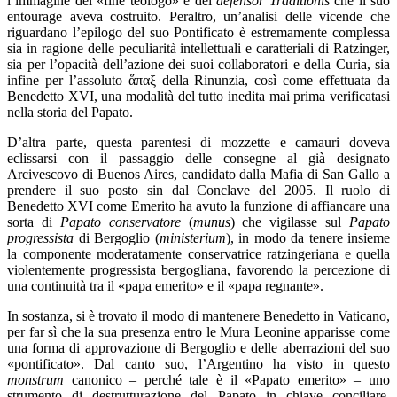
l’immagine del «fine teologo» e del
defensor Traditionis
che il suo
entourage aveva costruito. Peraltro, un’analisi delle vicende che
riguardano l’epilogo del suo Pontificato è estremamente complessa
sia in ragione delle peculiarità intellettuali e caratteriali di Ratzinger,
sia per l’opacità dell’azione dei suoi collaboratori e della Curia, sia
infine per l’assoluto ἅπαξ della Rinunzia, così come effettuata da
Benedetto XVI, una modalità del tutto inedita mai prima verificatasi
nella storia del Papato.
D’altra parte, questa parentesi di mozzette e camauri doveva
eclissarsi con il passaggio delle consegne al già designato
Arcivescovo di Buenos Aires, candidato dalla Mafia di San Gallo a
prendere il suo posto sin dal Conclave del 2005. Il ruolo di
Benedetto XVI come Emerito ha avuto la funzione di affiancare una
sorta di
Papato conservatore
(
munus
) che vigilasse sul
Papato
progressista
di Bergoglio (
ministerium
), in modo da tenere insieme
la componente moderatamente conservatrice ratzingeriana e quella
violentemente progressista bergogliana, favorendo la percezione di
una continuità tra il «papa emerito» e il «papa regnante».
In sostanza, si è trovato il modo di mantenere Benedetto in Vaticano,
per far sì che la sua presenza entro le Mura Leonine apparisse come
una forma di approvazione di Bergoglio e delle aberrazioni del suo
«pontificato». Dal canto suo, l’Argentino ha visto in questo
monstrum
canonico – perché tale è il «Papato emerito» – uno
strumento di destrutturazione del Papato in chiave conciliare,