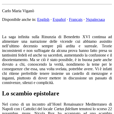
Carlo Maria Viganò
Disponibile anche in:
English
·
Español
·
Français
·
Українська
La saga infinita sulla Rinunzia di Benedetto XVI continua ad
alimentare una narrazione delle vicende cui abbiamo assistito
nell’ultimo decennio sempre più ardita e surreale. Teorie
inconsistenti e non suffragate da alcuna prova hanno fatto presa su
tantissimi fedeli ed anche su sacerdoti, aumentando la confusione e il
disorientamento. Ma se ciò è stato possibile, è in buona parte anche
dovuto a chi, conoscendo la verità, nondimeno la teme per le
conseguenze che essa, una volta svelata, potrebbe avere. Vi è infatti
chi ritiene preferibile tenere insieme un castello di menzogne e
inganni, piuttosto di dover mettere in discussione un passato di
connivenze, silenzi e complicità.
Lo scambio epistolare
Nel corso di un incontro all’Hotel Renaissance Mediterraneo di
Napoli con i Cattolici del locale
Cœtus fidelium
tenutosi lo scorso 22
novembre, mons. Nicola Bux ha accennato ad uno scambio