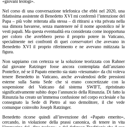
«giovani teologi».
Nel corso di una conversazione telefonica che ebbi nel 2020, una
fidatissima assistente di Benedetto XVI mi confermò l’intenzione del
Papa – più volte reiterata alla stessa – di ritirarsi a vita privata nella
sua dimora bavarese, senza mantenere né il nome apostolico né le
vesti papali. Ma questa eventualità era considerata come inopportuna
per coloro che avrebbero perso il proprio potere in Vaticano,
specialmente nei confronti di quei
conservatori
che avevano in
Benedetto XVI il proprio riferimento e ne avevano mitizzata la
figura.
Non sappiamo con certezza se la soluzione teorizzata con Rahner
dal giovane Ratzinger fosse ancora contemplata dall’anziano
Pontefice, né se il Papato emerito sia stato «riesumato» da chi voleva
tenere Benedetto in Vaticano, anche avvalendosi delle pressioni
esterne sulla Santa Sede che si erano concretizzate con la
sospensione del Vaticano dal sistema SWIFT, ripristinato
significativamente subito dopo l’annuncio della Rinunzia. Di fatto la
Rinunzia ha creato un’immensa confusione nel corpo ecclesiale e ha
consegnato la Sede di Pietro al suo demolitore, il che vede
comunque coinvolto Joseph Ratzinger.
Benedetto ricorse quindi all’invenzione del «Papato emerito»,
cercando, in violazione della prassi canonica, di tenere in vita