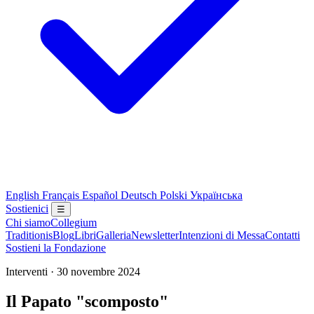
English
Français
Español
Deutsch
Polski
Українська
Sostienici
☰
Chi siamo
Collegium
Traditionis
Blog
Libri
Galleria
Newsletter
Intenzioni di Messa
Contatti
Sostieni la Fondazione
Interventi · 30 novembre 2024
Il Papato "scomposto"