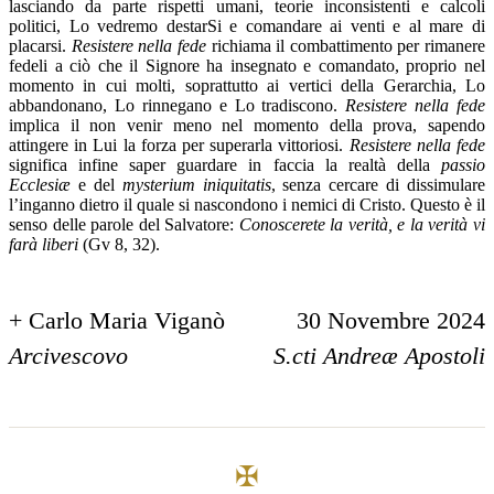
lasciando da parte rispetti umani, teorie inconsistenti e calcoli
politici, Lo vedremo destarSi e comandare ai venti e al mare di
placarsi.
Resistere nella fede
richiama il combattimento per rimanere
fedeli a ciò che il Signore ha insegnato e comandato, proprio nel
momento in cui molti, soprattutto ai vertici della Gerarchia, Lo
abbandonano, Lo rinnegano e Lo tradiscono.
Resistere nella fede
implica il non venir meno nel momento della prova, sapendo
attingere in Lui la forza per superarla vittoriosi.
Resistere nella fede
significa infine saper guardare in faccia la realtà della
passio
Ecclesiæ
e del
mysterium iniquitatis
, senza cercare di dissimulare
l’inganno dietro il quale si nascondono i nemici di Cristo. Questo è il
senso delle parole del Salvatore:
Conoscerete la verità, e la verità vi
farà liberi
(Gv 8, 32).
+ Carlo Maria Viganò
30 Novembre 2024
Arcivescovo
S.cti Andreæ Apostoli
✠