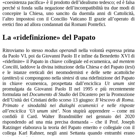
«coesistenza pacifica» è il prodotto dell’idealismo tedesco; ed è falsa
perché si fonda sulla negazione dell’incompatibilità tra due modi di
concepire la Chiesa, uno sancito da duemila anni di Cattolicità,
l’altro impostosi con il Concilio Vaticano II grazie all’operato di
eretici fino ad allora condannati dai Romani Pontefici.
La «ridefinizione» del Papato
Ritroviamo lo stesso
modus operandi
nella volontà espressa prima
da Paolo VI, poi da Giovanni Paolo II e infine da Benedetto XVI di
«ridefinire» il Papato in chiave collegiale ed ecumenica,
ad mentem
Concilii
, laddove la divina istituzione della Chiesa e del Papato (
tesi
)
e le istanze ereticali dei neomodernisti e delle sette acattoliche
(
antitesi
) si compongono nella
sintesi
di una ridefinizione del Papato
in chiave ecumenica, prospettata dall’enciclica
Ut unum sint
promulgata da Giovanni Paolo II nel 1995 e più recentemente
formulata nel
Documento di Studio
del Dicastero per la Promozione
dell’Unità dei Cristiani dello scorso 13 giugno:
Il Vescovo di Roma.
Primato e sinodalità nei dialoghi ecumenici e nelle risposte
all’enciclica ‘Ut unum sint’
. Non stupirà apprendere – come mi
confidò il Card. Walter Brandmüller nel gennaio del 2020
rispondendo ad una mia precisa domanda – che il Prof. Joseph
Ratzinger elaborava la teoria del Papato emerito e collegiale con il
collega Karl Rahner, negli anni Settanta quando entrambi erano