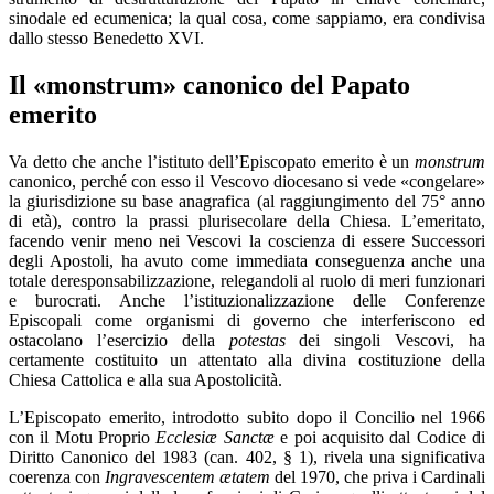
sinodale ed ecumenica; la qual cosa, come sappiamo, era condivisa
dallo stesso Benedetto XVI.
Il «monstrum» canonico del Papato
emerito
Va detto che anche l’istituto dell’Episcopato emerito è un
monstrum
canonico, perché con esso il Vescovo diocesano si vede «congelare»
la giurisdizione su base anagrafica (al raggiungimento del 75° anno
di età), contro la prassi plurisecolare della Chiesa. L’emeritato,
facendo venir meno nei Vescovi la coscienza di essere Successori
degli Apostoli, ha avuto come immediata conseguenza anche una
totale deresponsabilizzazione, relegandoli al ruolo di meri funzionari
e burocrati. Anche l’istituzionalizzazione delle Conferenze
Episcopali come organismi di governo che interferiscono ed
ostacolano l’esercizio della
potestas
dei singoli Vescovi, ha
certamente costituito un attentato alla divina costituzione della
Chiesa Cattolica e alla sua Apostolicità.
L’Episcopato emerito, introdotto subito dopo il Concilio nel 1966
con il Motu Proprio
Ecclesiæ Sanctæ
e poi acquisito dal Codice di
Diritto Canonico del 1983 (can. 402, § 1), rivela una significativa
coerenza con
Ingravescentem ætatem
del 1970, che priva i Cardinali