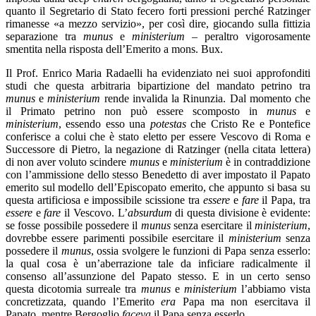
quanto il Segretario di Stato fecero forti pressioni perché Ratzinger
rimanesse «a mezzo servizio», per così dire, giocando sulla fittizia
separazione tra
munus
e
ministerium
– peraltro vigorosamente
smentita nella risposta dell’Emerito a mons. Bux.
Il Prof. Enrico Maria Radaelli ha evidenziato nei suoi approfonditi
studi che questa arbitraria bipartizione del mandato petrino tra
munus
e
ministerium
rende invalida la Rinunzia. Dal momento che
il Primato petrino non può essere scomposto in
munus
e
ministerium
, essendo esso una
potestas
che Cristo Re e Pontefice
conferisce a colui che è stato eletto per essere Vescovo di Roma e
Successore di Pietro, la negazione di Ratzinger (nella citata lettera)
di non aver voluto scindere
munus
e
ministerium
è in contraddizione
con l’ammissione dello stesso Benedetto di aver impostato il Papato
emerito sul modello dell’Episcopato emerito, che appunto si basa su
questa artificiosa e impossibile scissione tra
essere
e
fare
il Papa, tra
essere
e
fare
il Vescovo. L’
absurdum
di questa divisione è evidente:
se fosse possibile possedere il
munus
senza esercitare il
ministerium
,
dovrebbe essere parimenti possibile esercitare il
ministerium
senza
possedere il
munus
, ossia svolgere le funzioni di Papa senza esserlo:
la qual cosa è un’aberrazione tale da inficiare radicalmente il
consenso all’assunzione del Papato stesso. E in un certo senso
questa dicotomia surreale tra
munus
e
ministerium
l’abbiamo vista
concretizzata, quando l’Emerito
era
Papa ma non esercitava il
Papato, mentre Bergoglio
faceva
il Papa senza esserlo.