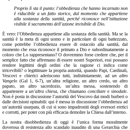
Proprio lì sta il punto: l’obbedienza che hanno incarnato non
è riducibile a un fatto storico, dal momento che appartiene
alla sostanza della santità, perché riconosce nell’istituzione
visibile il sacramento dell’azione invisibile di Dio.
È vero: l’Obbedienza appartiene alla sostanza della santità. Ma se la
santità è la meta di ogni uomo e in particolare di ogni battezzato,
come potrebbe l’obbedienza essere di ostacolo alla santità, dal
momento che essa riconosce il primato a Dio e subordinatamente a
coloro che Lo rappresentano? O dovremmo forse credere che, per il
semplice fatto che affermano di essere nostri Superiori, essi possano
rendere legittimi degli ordini che la ragione ci indica come
irricevibili? o legittimare la propria autorità, quando Papi, Cardinali,
Vescovi e chierici aderiscono tutti, indistintamente, ad
un altro
Vangelo
(Gal 1, 6-7)
,
un’altra religione, un altro credo, un altro
papato, un altro sacerdozio, un’altra messa, sostenendo di
appartenere a
un’altra chiesa
, che chiamano
conciliare
e
sinodale
.
Non è posta in discussione l’autorità del Vescovo dai modi burberi o
dalle decisioni opinabili: qui è messa in discussione l’obbedienza ad
un’autorità usurpata, di cui si sono impadroniti degli eversori eretici
e corrotti, per poter con più efficacia demolire la Chiesa dall’interno.
La nostra disobbedienza di oggi è l’unica forma moralmente
doverosa di resistenza allo scandalo inaudito di una Gerarchia che