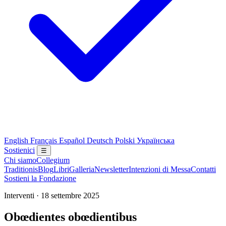
English
Français
Español
Deutsch
Polski
Українська
Sostienici
☰
Chi siamo
Collegium
Traditionis
Blog
Libri
Galleria
Newsletter
Intenzioni di Messa
Contatti
Sostieni la Fondazione
Interventi · 18 settembre 2025
Obœdientes obœdientibus