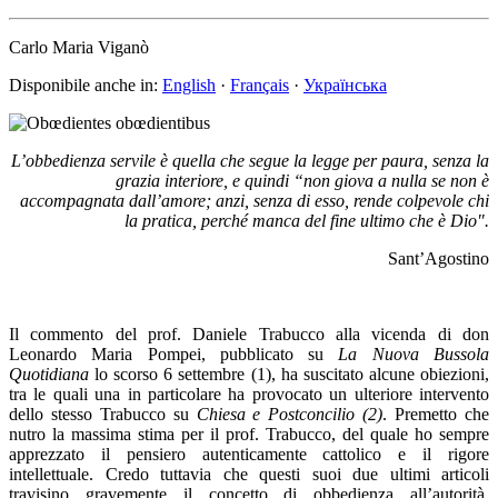
Carlo Maria Viganò
Disponibile anche in:
English
·
Français
·
Українська
L’obbedienza servile è quella che segue la legge per paura,
senza la
grazia interiore, e quindi “non giova a nulla
se non è
accompagnata dall’amore;
anzi, senza di esso, rende colpevole chi
la pratica,
perché manca del fine ultimo che è Dio".
Sant’Agostino
Il commento del prof. Daniele Trabucco alla vicenda di don
Leonardo Maria Pompei, pubblicato su
La Nuova Bussola
Quotidiana
lo scorso 6 settembre (1), ha suscitato alcune obiezioni,
tra le quali una in particolare ha provocato un ulteriore intervento
dello stesso Trabucco su
Chiesa e Postconcilio (2)
. Premetto che
nutro la massima stima per il prof. Trabucco, del
quale ho sempre
apprezzato il pensiero autenticamente cattolico e il rigore
intellettuale. Credo tuttavia che questi suoi due ultimi articoli
travisino gravemente il concetto di obbedienza all’autorità,