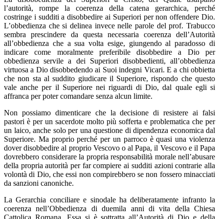
l’autorità, rompe la coerenza della catena gerarchica, perché
costringe i sudditi a disobbedire ai Superiori per non offendere Dio.
L’obbedienza che si delinea invece nelle parole del prof. Trabucco
sembra prescindere da questa necessaria coerenza dell’Autorità
all’obbedienza che a sua volta esige, giungendo al paradosso di
indicare come moralmente preferibile disobbedire a Dio per
obbedienza servile a dei Superiori disobbedienti, all’obbedienza
virtuosa a Dio disobbedendo ai Suoi indegni Vicari. E a chi obbietta
che non sta al suddito giudicare il Superiore, rispondo che questo
vale anche per il Superiore nei riguardi di Dio, dal quale egli si
affranca per poter comandare senza alcun limite.
Non possiamo dimenticare che la decisione di resistere ai falsi
pastori è per un sacerdote molto più sofferta e problematica che per
un laico, anche solo per una questione di dipendenza economica dal
Superiore. Ma proprio perché per un parroco è quasi una violenza
dover disobbedire al proprio Vescovo o al Papa, il Vescovo e il Papa
dovrebbero considerare la propria responsabilità morale nell’abusare
della propria autorità per far compiere ai sudditi azioni contrarie alla
volontà di Dio, che essi non compirebbero se non fossero minacciati
da sanzioni canoniche.
La Gerarchia conciliare e sinodale ha deliberatamente infranto la
coerenza nell’Obbedienza di duemila anni di vita della Chiesa
Cattolica Romana. Essa si è sottratta all’Autorità di Dio e della