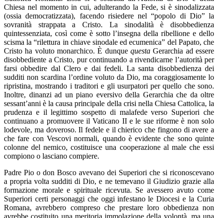
Chiesa nel momento in cui, adulterando la Fede, si è sinodalizzata
(ossia democratizzata), facendo risiedere nel “popolo di Dio” la
sovranità strappata a Cristo. La sinodalità è disobbedienza
quintessenziata, così come è sotto l’insegna della ribellione e dello
scisma la “rilettura in chiave sinodale ed ecumenica” del Papato, che
Cristo ha voluto monarchico. È dunque
questa
Gerarchia ad essere
disobbediente a Cristo, pur continuando a rivendicarne l’autorità per
farsi obbedire dal Clero e dai fedeli. La santa disobbedienza dei
sudditi non scardina l’ordine voluto da Dio, ma coraggiosamente lo
ripristina, mostrando i traditori e gli usurpatori per quello che sono.
Inoltre, dinanzi ad un piano eversivo della Gerarchia che da oltre
sessant’anni è la causa principale della crisi nella Chiesa Cattolica, la
prudenza e il legittimo sospetto di malafede verso Superiori che
continuano a promuovere il Vaticano II e le sue riforme è non solo
lodevole, ma doveroso. Il fedele e il chierico che fingono di avere a
che fare con Vescovi normali, quando è evidente che sono quinte
colonne del nemico, costituisce una cooperazione al male che essi
compiono o lasciano compiere.
Padre Pio o don Bosco avevano dei Superiori che si riconoscevano
a propria volta sudditi di Dio, e ne temevano il Giudizio grazie alla
formazione morale e spirituale ricevuta. Se avessero avuto come
Superiori certi personaggi che oggi infestano le Diocesi e la Curia
Romana, avrebbero compreso che prestare loro obbedienza non
avrebbe costituito una meritoria immolazione della volontà, ma una