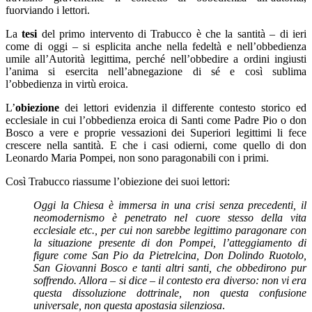
fuorviando i lettori.
La
tesi
del primo intervento di Trabucco è che la santità – di ieri
come di oggi – si esplicita anche nella fedeltà e nell’obbedienza
umile all’Autorità legittima, perché nell’obbedire a ordini ingiusti
l’anima si esercita nell’abnegazione di sé e così sublima
l’obbedienza in virtù eroica.
L’
obiezione
dei lettori evidenzia il differente contesto storico ed
ecclesiale in cui l’obbedienza eroica di Santi come Padre Pio o don
Bosco a vere e proprie vessazioni dei Superiori legittimi li fece
crescere nella santità. E che i casi odierni, come quello di don
Leonardo Maria Pompei, non sono paragonabili con i primi.
Così Trabucco riassume l’obiezione dei suoi lettori:
Oggi la Chiesa è immersa in una crisi senza precedenti, il
neomodernismo è penetrato nel cuore stesso della vita
ecclesiale etc., per cui non sarebbe legittimo paragonare con
la situazione presente di don Pompei, l’atteggiamento di
figure come San Pio da Pietrelcina, Don Dolindo Ruotolo,
San Giovanni Bosco e tanti altri santi, che obbedirono pur
soffrendo. Allora – si dice – il contesto era diverso: non vi era
questa dissoluzione dottrinale, non questa confusione
universale, non questa apostasia silenziosa
.