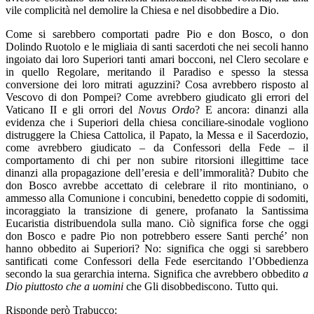
vile complicità nel demolire la Chiesa e nel disobbedire a Dio.
Come si sarebbero comportati padre Pio e don Bosco, o don
Dolindo Ruotolo e le migliaia di santi sacerdoti che nei secoli hanno
ingoiato dai loro Superiori tanti amari bocconi, nel Clero secolare e
in quello Regolare, meritando il Paradiso e spesso la stessa
conversione dei loro mitrati aguzzini? Cosa avrebbero risposto al
Vescovo di don Pompei? Come avrebbero giudicato gli errori del
Vaticano II e gli orrori del
Novus Ordo
? E ancora: dinanzi alla
evidenza che i Superiori della chiesa conciliare-sinodale vogliono
distruggere la Chiesa Cattolica, il Papato, la Messa e il Sacerdozio,
come avrebbero giudicato – da Confessori della Fede – il
comportamento di chi per non subire ritorsioni illegittime tace
dinanzi alla propagazione dell’eresia e dell’immoralità? Dubito che
don Bosco avrebbe accettato di celebrare il rito montiniano, o
ammesso alla Comunione i concubini, benedetto coppie di sodomiti,
incoraggiato la transizione di genere, profanato la Santissima
Eucaristia distribuendola sulla mano. Ciò significa forse che oggi
don Bosco e padre Pio non potrebbero essere Santi perché’ non
hanno obbedito ai Superiori? No: significa che oggi si sarebbero
santificati come Confessori della Fede esercitando l’Obbedienza
secondo la sua gerarchia interna. Significa che avrebbero obbedito
a
Dio piuttosto che a uomini
che Gli disobbediscono. Tutto qui.
Risponde però Trabucco: