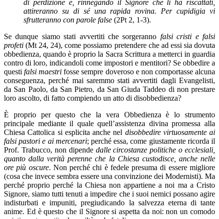
di perdizione e, rinnegando il Signore che li ha riscattati,
attireranno su di sé una rapida rovina.
Per cupidigia vi
sfrutteranno con parole false
(2Pt 2, 1-3).
Se dunque siamo stati avvertiti che sorgeranno
falsi cristi e falsi
profeti
(Mt 24, 24), come possiamo pretendere che ad essi sia dovuta
obbedienza, quando è proprio la Sacra Scrittura a metterci in guardia
contro di loro, indicandoli come impostori e mentitori? Se obbedire a
questi
falsi maestri
fosse sempre doveroso e non comportasse alcuna
conseguenza, perché mai saremmo stati avvertiti dagli Evangelisti,
da San Paolo, da San Pietro, da San Giuda Taddeo di non prestare
loro ascolto, di fatto compiendo un atto di disobbedienza?
È proprio per questo che la vera Obbedienza è lo strumento
principale mediante il quale quell’assistenza divina promessa alla
Chiesa Cattolica si esplicita anche nel
disobbedire virtuosamente ai
falsi pastori e ai mercenari
; perché essa, come giustamente ricorda il
Prof. Trabucco, non dipende
dalle circostanze politiche o ecclesiali,
quanto dalla verità perenne che la Chiesa custodisce, anche nelle
ore più oscure
. Non perché chi è fedele presuma di essere migliore
(cosa che invece sembra essere una convinzione dei Modernisti). Ma
perché proprio perché la Chiesa non appartiene a noi ma a Cristo
Signore, siamo tutti tenuti a impedire che i suoi nemici possano agire
indisturbati e impuniti, pregiudicando la salvezza eterna di tante
anime. Ed è questo che il Signore si aspetta da noi: non un comodo