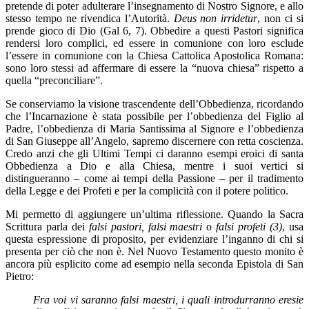
pretende di poter adulterare l’insegnamento di Nostro Signore, e allo
stesso tempo ne rivendica l’Autorità.
Deus non irridetur
, non ci si
prende gioco di Dio (Gal 6, 7). Obbedire a questi Pastori significa
rendersi loro complici, ed essere in comunione con loro esclude
l’essere in comunione con la Chiesa Cattolica Apostolica Romana:
sono loro stessi ad affermare di essere la “nuova chiesa” rispetto a
quella “preconciliare”.
Se conserviamo la visione trascendente dell’Obbedienza, ricordando
che l’Incarnazione è stata possibile per l’obbedienza del Figlio al
Padre, l’obbedienza di Maria Santissima al Signore e l’obbedienza
di San Giuseppe all’Angelo, sapremo discernere con retta coscienza.
Credo anzi che gli Ultimi Tempi ci daranno esempi eroici di santa
Obbedienza a Dio e alla Chiesa, mentre i suoi vertici si
distingueranno – come ai tempi della Passione – per il tradimento
della Legge e dei Profeti e per la complicità con il potere politico.
Mi permetto di aggiungere un’ultima riflessione. Quando la Sacra
Scrittura parla dei
falsi pastori, falsi maestri
o
falsi profeti (3)
, usa
questa espressione di proposito, per evidenziare l’inganno di chi si
presenta per ciò che non è. Nel Nuovo Testamento questo monito è
ancora più esplicito come ad esempio nella seconda Epistola di San
Pietro:
Fra voi vi saranno falsi maestri, i quali introdurranno eresie