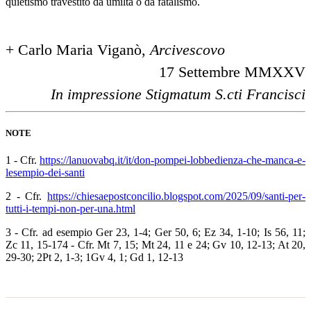
quietismo travestito da umiltà o da fatalismo.
+ Carlo Maria Viganò,
Arcivescovo
17 Settembre MMXXV
In impressione Stigmatum S.cti Francisci
NOTE
1 - Cfr.
https://lanuovabq.it/it/don-pompei-lobbedienza-che-manca-e-
lesempio-dei-santi
2 - Cfr.
https://chiesaepostconcilio.blogspot.com/2025/09/santi-per-
tutti-i-tempi-non-per-una.html
3 -
Cfr. ad esempio Ger 23, 1-4; Ger 50, 6; Ez 34, 1-10; Is 56, 11;
Zc 11, 15-17
4 -
Cfr. Mt 7, 15; Mt 24, 11 e 24; Gv 10, 12-13; At 20,
29-30; 2Pt 2, 1-3; 1Gv 4, 1; Gd 1, 12-13