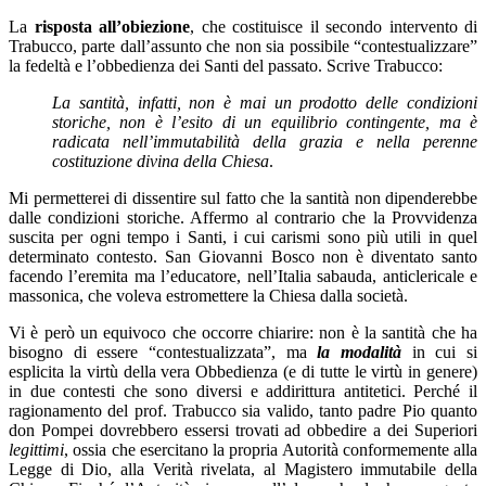
La
risposta all’obiezione
, che costituisce il secondo intervento di
Trabucco, parte dall’assunto che non sia possibile “contestualizzare”
la fedeltà e l’obbedienza dei Santi del passato. Scrive Trabucco:
La santità, infatti, non è mai un prodotto delle condizioni
storiche, non è l’esito di un equilibrio contingente, ma è
radicata nell’immutabilità della grazia e nella perenne
costituzione divina della Chiesa
.
Mi permetterei di dissentire sul fatto che la santità non dipenderebbe
dalle condizioni storiche. Affermo al contrario che la Provvidenza
suscita per ogni tempo i Santi, i cui carismi sono più utili in quel
determinato contesto. San Giovanni Bosco non è diventato santo
facendo l’eremita ma l’educatore, nell’Italia sabauda, anticlericale e
massonica, che voleva estromettere la Chiesa dalla società.
Vi è però un equivoco che occorre chiarire: non è la santità che ha
bisogno di essere “contestualizzata”, ma
la
modalità
in cui si
esplicita la virtù della vera Obbedienza (e di tutte le virtù in genere)
in due contesti che sono diversi e addirittura antitetici. Perché il
ragionamento del prof. Trabucco sia valido, tanto padre Pio quanto
don Pompei dovrebbero essersi trovati ad obbedire a dei Superiori
legittimi
, ossia che esercitano la propria Autorità conformemente alla
Legge di Dio, alla Verità rivelata, al Magistero immutabile della