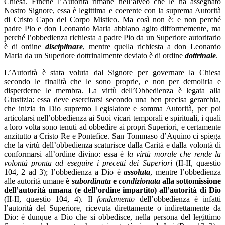
Chiesa. Finché l’Autorità rimane nell’alveo che le ha assegnato
Nostro Signore, essa è legittima e coerente con la suprema Autorità
di Cristo Capo del Corpo Mistico. Ma così non è: e non perché
padre Pio e don Leonardo Maria abbiano agito difformemente, ma
perché l’obbedienza richiesta a padre Pio da un Superiore autoritario
è di ordine
disciplinare
, mentre quella richiesta a don Leonardo
Maria da un Superiore dottrinalmente deviato è di ordine
dottrinale
.
L’Autorità è stata voluta dal Signore per governare la Chiesa
secondo le finalità che le sono proprie, e non per demolirla e
disperderne le membra. La virtù dell’Obbedienza è legata alla
Giustizia: essa deve esercitarsi secondo una ben precisa gerarchia,
che inizia in Dio supremo Legislatore e somma Autorità, per poi
articolarsi nell’obbedienza ai Suoi vicari temporali e spirituali, i quali
a loro volta sono tenuti ad obbedire ai propri Superiori, e certamente
anzitutto a Cristo Re e Pontefice. San Tommaso d’Aquino ci spiega
che la virtù dell’obbedienza scaturisce dalla Carità e dalla volontà di
conformarsi all’ordine divino: essa è
la virtù morale che rende la
volontà pronta ad eseguire i precetti dei Superiori
(II-II, quæstio
104,
2 ad 3); l’obbedienza a Dio è
assoluta
, mentre l’obbedienza
alle autorità umane
è
subordinata
e
condizionata
alla sottomissione
dell’autorità umana (e dell’ordine impartito) all’autorità di Dio
(II-II,
quæstio
104, 4). Il
fondamento
dell’obbedienza è infatti
l’autorità del Superiore, ricevuta direttamente o indirettamente da
Dio: è dunque a Dio che si obbedisce, nella persona del legittimo