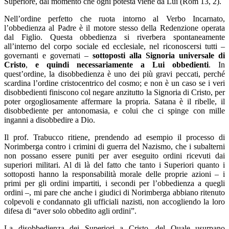
Superiore, dal momento che ogni potestà viene da Lui (Rom 13, 2).
Nell’ordine perfetto che ruota intorno al Verbo Incarnato,
l’obbedienza al Padre è il motore stesso della Redenzione operata
dal Figlio. Questa obbedienza si riverbera spontaneamente
all’interno del corpo sociale ed ecclesiale, nel riconoscersi tutti –
governanti e governati –
sottoposti
alla Signoria universale di
Cristo
,
e quindi necessariamente a Lui obbedienti
. In
quest’ordine, la disobbedienza è uno dei più gravi peccati, perché
scardina l’ordine cristocentrico del cosmo; e non è un caso se i veri
disobbedienti finiscono col negare anzitutto la Signoria di Cristo, per
poter orgogliosamente affermare la propria. Satana è il ribelle, il
disobbediente per antonomasia, e colui che ci spinge con mille
inganni a disobbedire a Dio.
Il prof. Trabucco ritiene, prendendo ad esempio il processo di
Norimberga contro i crimini di guerra del Nazismo, che i subalterni
non possano essere puniti per aver eseguito ordini ricevuti dai
superiori militari. Al di là del fatto che tanto i Superiori quanto i
sottoposti hanno la responsabilità morale delle proprie azioni – i
primi per gli ordini impartiti, i secondi per l’obbedienza a quegli
ordini –, mi pare che anche i giudici di Norimberga abbiano ritenuto
colpevoli e condannato gli ufficiali nazisti, non accogliendo la loro
difesa di “aver solo obbedito agli ordini”.
La disobbedienza dei Superiori a Cristo, del Quale usurpano